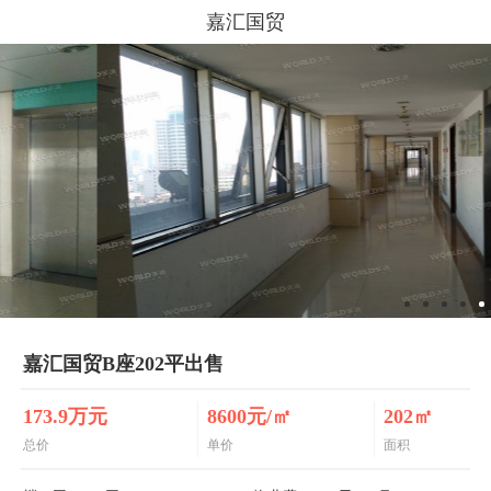
嘉汇国贸
嘉汇国贸B座202平出售
173.9万元
8600元/㎡
202㎡
总价
单价
面积