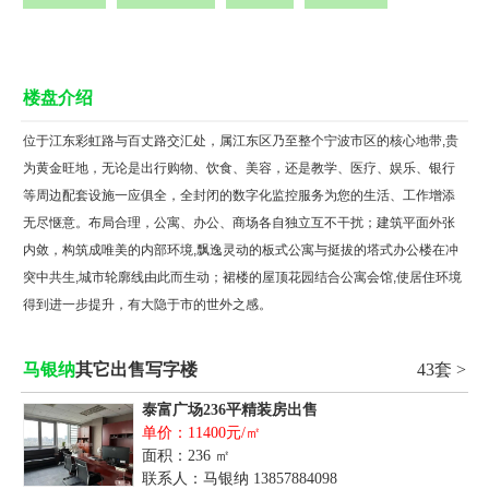
楼盘介绍
位于江东彩虹路与百丈路交汇处，属江东区乃至整个宁波市区的核心地带,贵
为黄金旺地，无论是出行购物、饮食、美容，还是教学、医疗、娱乐、银行
等周边配套设施一应俱全，全封闭的数字化监控服务为您的生活、工作增添
无尽惬意。布局合理，公寓、办公、商场各自独立互不干扰；建筑平面外张
内敛，构筑成唯美的内部环境,飘逸灵动的板式公寓与挺拔的塔式办公楼在冲
突中共生,城市轮廓线由此而生动；裙楼的屋顶花园结合公寓会馆,使居住环境
得到进一步提升，有大隐于市的世外之感。
马银纳
其它出售写字楼
43套 >
泰富广场236平精装房出售
单价：11400元/㎡
面积：236 ㎡
联系人：马银纳
13857884098