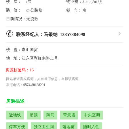
楼 层：
/层
物业费：
2.5 元/㎡/月
装 修：
办公装修
朝 向：
南
目前情况：
无贷款
联系经纪人：马银纳 13857884098
楼 盘：
嘉汇国贸
地 址：
江东区彩虹南路11号
房源核验码：16
网站承诺真实房源，如有虚假信息，举报该房源
举报电话：
0574-88188291
房源描述
近地铁
吊顶
隔间
背景墙
中央空调
停车方便
独立卫生间
落地窗
随时入住