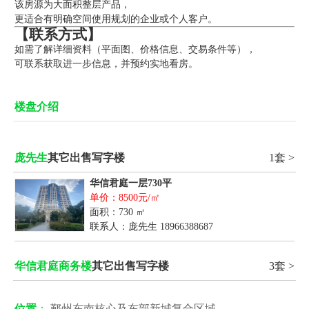
该房源为大面积整层产品，
更适合有明确空间使用规划的企业或个人客户。
【联系方式】
如需了解详细资料（平面图、价格信息、交易条件等），
可联系获取进一步信息，并预约实地看房。
楼盘介绍
庞先生
其它出售写字楼
1套 >
华信君庭一层730平
单价：8500元/㎡
面积：730 ㎡
联系人：庞先生
18966388687
华信君庭商务楼
其它出售写字楼
3套 >
位置
：
鄞州东南核心及东部新城复合区域