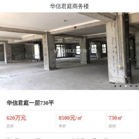
华信君庭商务楼
华信君庭一层730平
620万元
8500元/㎡
730㎡
总价
单价
面积