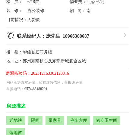
楼 层：
6/18层
物业费：
2 元/㎡/月
装 修：
办公装修
朝 向：
南
目前情况：
无贷款
联系经纪人：庞先生 18966388687
楼 盘：
华信君庭商务楼
地 址：
鄞州东南核心及东部新城复合区域
房源核验码：202312163302120016
网站承诺真实房源，如有虚假信息，举报该房源
举报电话：
0574-88188291
房源描述
近地铁
隔间
带家具
停车方便
独立卫生间
落地窗