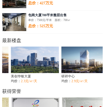
总价：427万元
包商大厦700平米整层出售
单价：7500元/平米 面积：700㎡
总价：525万元
最新楼盘
美创华银大厦
研祥中心
均价：
2.3元/㎡/天
均价：
2.9元/㎡/天
获得荣誉