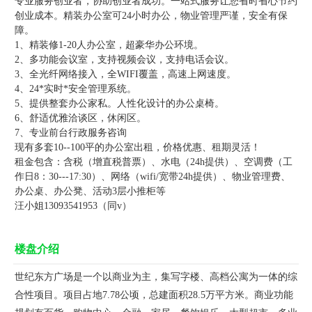
专业服务创业者，协助创业者成功。一站式服务让您省时省心节约
创业成本。精装办公室可24小时办公，物业管理严谨，安全有保
障。
1、精装修1-20人办公室，超豪华办公环境。
2、多功能会议室，支持视频会议，支持电话会议。
3、全光纤网络接入，全WIFI覆盖，高速上网速度。
4、24*实时*安全管理系统。
5、提供整套办公家私。人性化设计的办公桌椅。
6、舒适优雅洽谈区，休闲区。
7、专业前台行政服务咨询
现有多套10--100平的办公室出租，价格优惠、租期灵活！
租金包含：含税（增直税普票）、水电（24h提供）、空调费（工
作日8：30---17:30）、网络（wifi/宽带24h提供）、物业管理费、
办公桌、办公凳、活动3层小推柜等
汪小姐13093541953（同v）
楼盘介绍
世纪东方广场是一个以商业为主，集写字楼、高档公寓为一体的综
合性项目。项目占地7.78公顷，总建面积28.5万平方米。商业功能