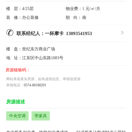
楼 层：
4/25层
物业费：
1 元/㎡/月
装 修：
办公装修
朝 向：
南
联系经纪人：一杯摩卡 13093541953
楼 盘：
世纪东方商业广场
地 址：
江东区中山东路1083号
房源核验码：
网站承诺真实房源，如有虚假信息，举报该房源
举报电话：
0574-88188291
房源描述
中央空调
带家具