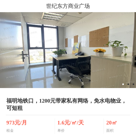
世纪东方商业广场
福明地铁口，1200元带家私有网络，免水电物业，
可短租
973元/月
1.6元/㎡/天
20㎡
租金
单价
面积