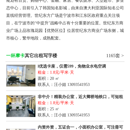
规划有百货、购物中心、金融、家居、餐饮娱乐、大型超市、多业
态中心，目前引入了韩国知名影城，由来自澳大利亚国际知名公司
直线经营管理。世纪东方广场是宁波市和江东区政府重点关注项
目，在宁波市的“中提升”战略中占有十分重要的位置。世纪东方商
业广场上品玫瑰花园【优势区位】位居世纪东方商业广场东侧，城
市核心，繁华地段，成熟配套。
一杯摩卡
其它出租写字楼
1165套 >
l优选卡座，仅需599，免物业水电空调
租金：1.8元/平米·天
面积：20 ㎡
联系人：汪小姐
13093541953
非中介！精装办公室，近大卿桥地铁口，可短租
租金：1.8元/平米·天
面积：25 ㎡
联系人：汪小姐
13093541953
内资外资，五证合一，小面积办公室，可注冊可