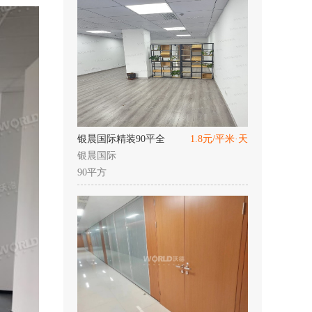
银晨国际精装90平全
1.8元/平米·天
银晨国际
90平方