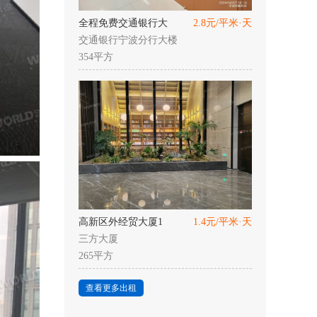
全程免费交通银行大
2.8元/平米·天
交通银行宁波分行大楼
354平方
高新区外经贸大厦1
1.4元/平米·天
三方大厦
265平方
查看更多出租