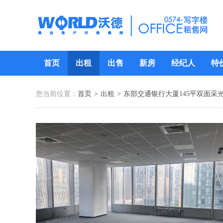
首页
出租
出售
新房
经纪人
特
您当前位置：
首页
>
出租
>
东部交通银行大厦145平双面采