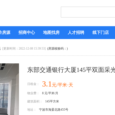
价房源
招商中心
地图找房
人才招聘
线下门店
光
[更新时间：2022-12-08 15:39:53]
(房源核验码：)
东部交通银行大厦145平双面采
3.1
日租金：
元/平米·天
物业费：
8 元/平米/月
建筑面积：
145平方米
地址：
宁波市海晏北路455号