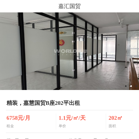
嘉汇国贸
精装，嘉慧国贸B座202平出租
6758元/月
1.1元/㎡/天
202㎡
租金
单价
面积