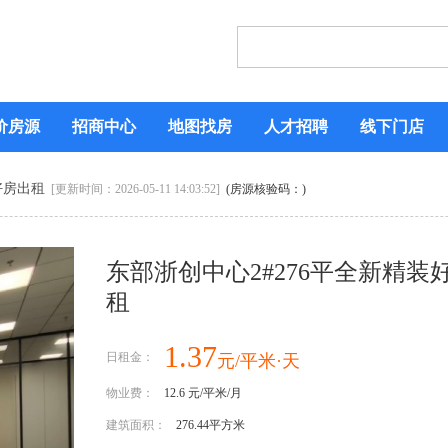
价房源
招商中心
地图找房
人才招聘
线下门店
好房出租
[更新时间：2026-05-11 14:03:52]
(房源核验码：)
东部浙创中心2#276平全新精装
租
1.37
日租金：
元/平米·天
物业费：
12.6 元/平米/月
建筑面积：
276.44平方米