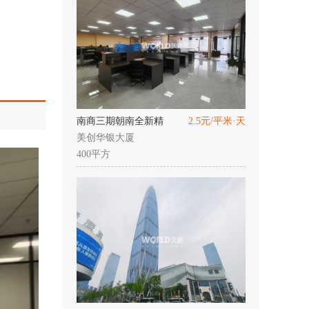
南商三期朝南全新精
2.5元/平米·天
美创华银大厦
400平方