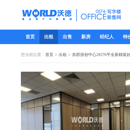
首页
出租
出售
新房
经纪人
特
您当前位置：
首页
>
出租
>
东部浙创中心2#276平全新精装