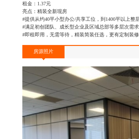
租金：1.37元
亮点：精装全新现房
#提供从约40
平
小型办公/共享工位，到1400平以上整
#满足初创团队、成长型企业及区域总部等多层次需求
#即租即用，无需等待，精装简装任选，更有定制装
房源照片