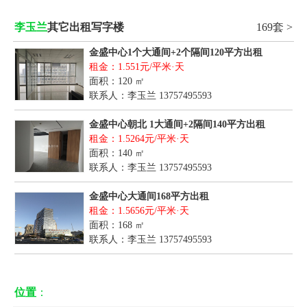
李玉兰
其它出租写字楼
169套 >
金盛中心1个大通间+2个隔间120平方出租
租金：1.551元/平米·天
面积：120 ㎡
联系人：李玉兰
13757495593
金盛中心朝北 1大通间+2隔间140平方出租
租金：1.5264元/平米·天
面积：140 ㎡
联系人：李玉兰
13757495593
金盛中心大通间168平方出租
租金：1.5656元/平米·天
面积：168 ㎡
联系人：李玉兰
13757495593
位置
：