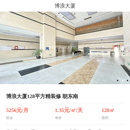
博浪大厦
博浪大厦128平方精装修 朝东南
5256元/月
1.35元/㎡/天
128㎡
租金
单价
面积