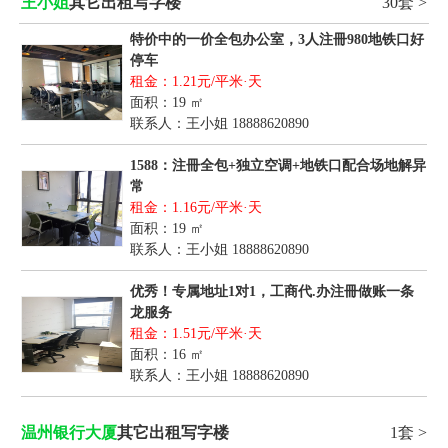
王小姐
其它出租写字楼
30套 >
特价中的一价全包办公室，3人注冊980地铁口好
停车
租金：1.21元/平米·天
面积：19 ㎡
联系人：王小姐
18888620890
1588：注冊全包+独立空调+地铁口配合场地解异
常
租金：1.16元/平米·天
面积：19 ㎡
联系人：王小姐
18888620890
优秀！专属地址1对1，工商代.办注冊做账一条
龙服务
租金：1.51元/平米·天
面积：16 ㎡
联系人：王小姐
18888620890
温州银行大厦
其它出租写字楼
1套 >