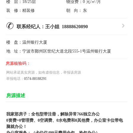
楼 层：
18/25层
物业费：
0 元/㎡/月
装 修：
精装修
朝 向：
东
联系经纪人：王小姐 18888620890
楼 盘：
温州银行大厦
地 址：
宁波市鄞州区世纪大道北段555-1号温州银行大厦
房源核验码：
网站承诺真实房源，如有虚假信息，举报该房源
举报电话：
0574-88188291
房源描述
我家那房子：全包型带注冊，解除异常766独立办公
0
资费
=
0
管理费、
0
空调费、
0
水电费和
0
其他费，办公室卡位带电
脑就办公！
办公室服务：（卡位仅499元费用全包，拎包办公）