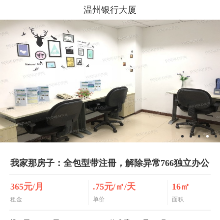
温州银行大厦
我家那房子：全包型带注冊，解除异常766独立办公
365元/月
.75元/㎡/天
16㎡
租金
单价
面积