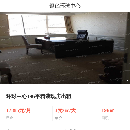
银亿环球中心
环球中心196平精装现房出租
17885元/月
3元/㎡/天
196㎡
租金
单价
面积