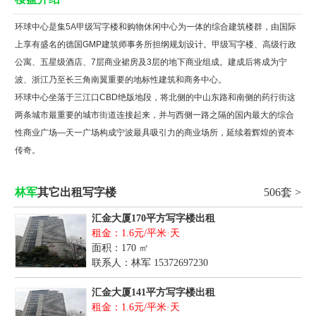
环球中心是集5A甲级写字楼和购物休闲中心为一体的综合建筑楼群，由国际
上享有盛名的德国GMP建筑师事务所担纲规划设计。甲级写字楼、高级行政
公寓、五星级酒店、7层商业裙房及3层的地下商业组成。建成后将成为宁
波、浙江乃至长三角南翼重要的地标性建筑和商务中心。
环球中心坐落于三江口CBD绝版地段，将北侧的中山东路和南侧的药行街这
两条城市最重要的城市街道连接起来，并与西侧一路之隔的国内最大的综合
性商业广场—天一广场构成宁波最具吸引力的商业场所，延续着辉煌的资本
传奇。
林军
其它出租写字楼
506套 >
汇金大厦170平方写字楼出租
租金：1.6元/平米·天
面积：170 ㎡
联系人：林军
15372697230
汇金大厦141平方写字楼出租
租金：1.6元/平米·天