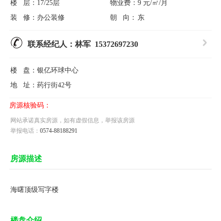
楼 层：
17/25层
物业费：
9 元/㎡/月
装 修：
办公装修
朝 向：
东
联系经纪人：林军 15372697230
楼 盘：
银亿环球中心
地 址：
药行街42号
房源核验码：
网站承诺真实房源，如有虚假信息，举报该房源
举报电话：
0574-88188291
房源描述
海曙顶级写字楼
楼盘介绍