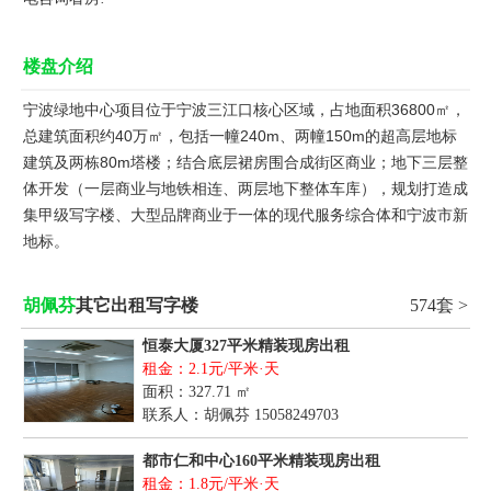
楼盘介绍
宁波绿地中心项目位于宁波三江口核心区域，占地面积36800㎡，
总建筑面积约40万㎡，包括一幢240m、两幢150m的超高层地标
建筑及两栋80m塔楼；结合底层裙房围合成街区商业；地下三层整
体开发（一层商业与地铁相连、两层地下整体车库），规划打造成
集甲级写字楼、大型品牌商业于一体的现代服务综合体和宁波市新
地标。
胡佩芬
其它出租写字楼
574套 >
恒泰大厦327平米精装现房出租
租金：2.1元/平米·天
面积：327.71 ㎡
联系人：胡佩芬
15058249703
都市仁和中心160平米精装现房出租
租金：1.8元/平米·天