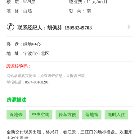
楼 层：
9/29层
物业费：
11 元/㎡/月
装 修：
白坯
朝 向：
南
联系经纪人：胡佩芬 15058249703
楼 盘：
绿地中心
地 址：
宁波市江北区
房源核验码：
网站承诺真实房源，如有虚假信息，举报该房源
举报电话：
0574-88188291
房源描述
近地铁
中央空调
停车方便
落地窗
随时入住
全新交付现房出租，格局好，看江景，三江口的地标楼盘。欢迎来
电咨询看房!