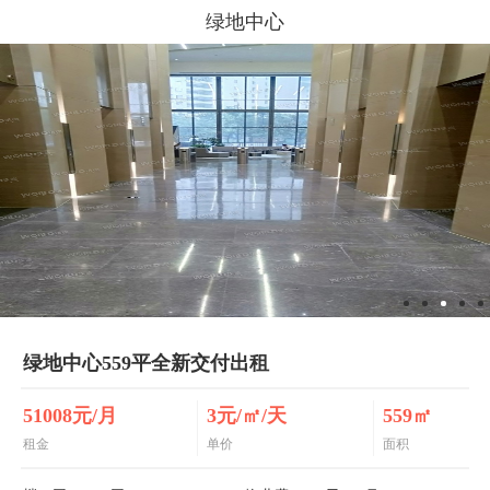
绿地中心
绿地中心559平全新交付出租
51008元/月
3元/㎡/天
559㎡
租金
单价
面积