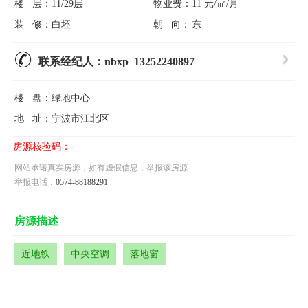
楼 层：
11/29层
物业费：
11 元/㎡/月
装 修：
白坯
朝 向：
东
联系经纪人：nbxp 13252240897
楼 盘：
绿地中心
地 址：
宁波市江北区
房源核验码：
网站承诺真实房源，如有虚假信息，举报该房源
举报电话：
0574-88188291
房源描述
近地铁
中央空调
落地窗