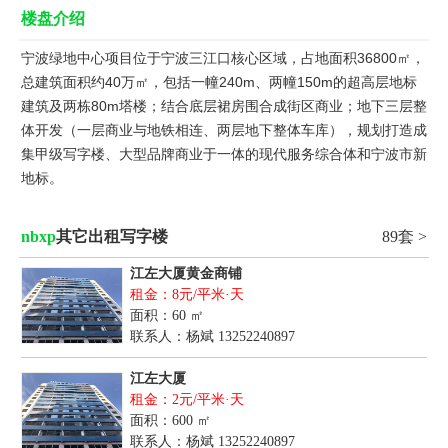
楼盘介绍
宁波绿地中心项目位于宁波三江口核心区域，占地面积36800㎡，
总建筑面积约40万㎡，包括一幢240m、两幢150m的超高层地标
建筑及两栋80m塔楼；结合底层裙房围合成街区商业；地下三层整
体开发（一层商业与地铁相连、两层地下整体车库），规划打造成
集甲级写字楼、大型品牌商业于一体的现代服务综合体和宁波市新
地标。
nbxp
其它出租写字楼
89套 >
江左大厦黄金商铺
租金：8元/平米·天
面积：60 ㎡
联系人：杨斌
13252240897
江左大厦
租金：2元/平米·天
面积：600 ㎡
联系人：杨斌
13252240897