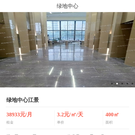
绿地中心
绿地中心江景
38933元/月
3.2元/㎡/天
400㎡
租金
单价
面积