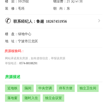
楼 层：
10/29层
物业费：
21 元/㎡/月
装 修：
毛坯
朝 向：
东
联系经纪人：鲁越 18267451956
楼 盘：
绿地中心
地 址：
宁波市江北区
房源核验码：
网站承诺真实房源，如有虚假信息，举报该房源
举报电话：
0574-88188291
房源描述
近地铁
隔间
中央空调
停车方便
独立卫生间
落地窗
随时入住
独立会议室