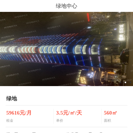
绿地中心
绿地
59616元/月
3.5元/㎡/天
560㎡
租金
单价
面积