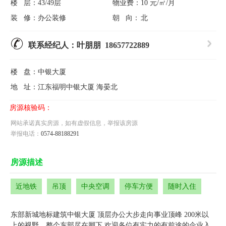
楼 层：
43/49层
物业费：
10 元/㎡/月
装 修：
办公装修
朝 向：
北
联系经纪人：叶朋朋 18657722889
楼 盘：
中银大厦
地 址：
江东福明中银大厦 海晏北
房源核验码：
网站承诺真实房源，如有虚假信息，举报该房源
举报电话：
0574-88188291
房源描述
近地铁
吊顶
中央空调
停车方便
随时入住
东部新城地标建筑中银大厦 顶层办公大步走向事业顶峰 200米以
上的视野，整个东部尽在脚下 欢迎各位有实力的有前途的企业入