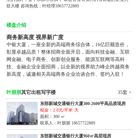
驻大楼 咨询热线：叶经理18657722889
楼盘介绍
商务新高度
视界新广度
中银大厦，一座全新的高端商务综合体，
16
亿巨额造价，
彰显卓越品质！整体招商全面开启，面向科技金融、互联
网金融、电子商务、创新创业服务、能源互联网等高科
技、金融企业全面招商，以全新的视界助力峰企跨越商务
新高度，诚邀相关高端商务企业洽谈合作、签约入驻！
叶朋朋
其它出租写字楼
35套 >
东部新城交通银行大厦300-2600平高品质现房
租金：2.8元/平米·天
面积：300 ㎡
联系人：叶朋朋
18657722889
东部新城交通银行大厦960㎡高层现房