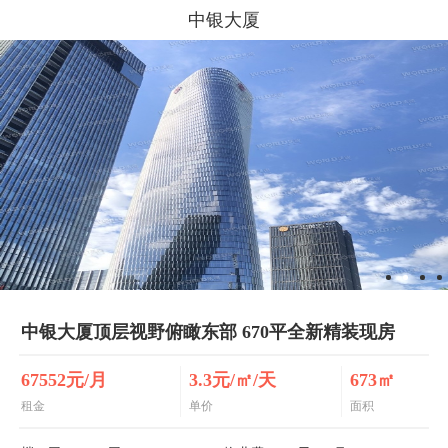
中银大厦
中银大厦顶层视野俯瞰东部 670平全新精装现房
67552元/月
3.3元/㎡/天
673㎡
租金
单价
面积